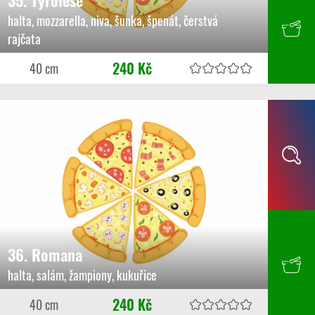
halta, mozzarella, niva, šunka, špenát, čerstvá
rajčata
240 Kč
40 cm
36. Romana
halta, salám, žampiony, kukuřice
240 Kč
40 cm