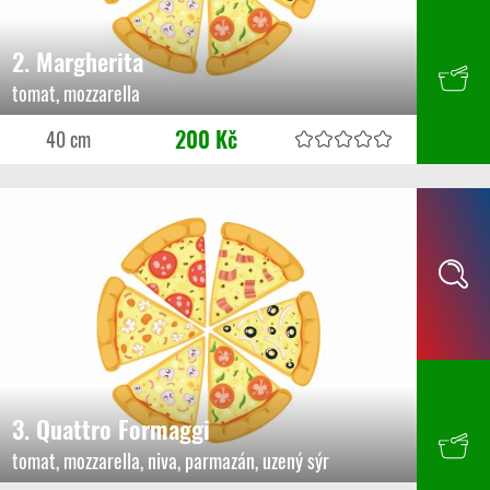
2. Margherita
tomat, mozzarella
200 Kč
40 cm
3. Quattro Formaggi
tomat, mozzarella, niva, parmazán, uzený sýr