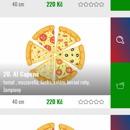
220 Kč
40 cm
20. Al Capone
tomat , mozzarella, šunka, salám, beraní rohy,
žampiony
220 Kč
40 cm