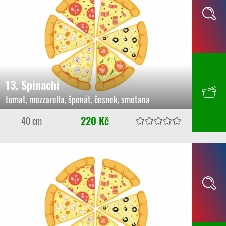
13. Spinachi
tomat, mozzarella, špenát, česnek, smetana
220 Kč
40 cm