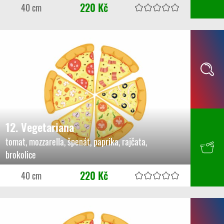
220 Kč
40 cm
12. Vegetariana
tomat, mozzarella, špenát, paprika, rajčata,
brokolice
220 Kč
40 cm