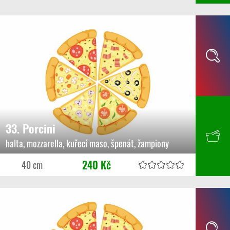
33. Porcini
halta, mozzarella, kuřecí maso, špenát, žampiony
240 Kč
40 cm