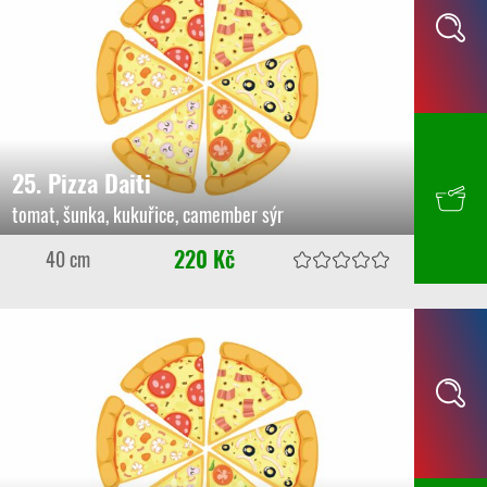
25. Pizza Daiti
tomat, šunka, kukuřice, camember sýr
220 Kč
40 cm