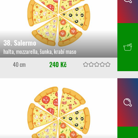
38. Salermo
halta, mozzarella, šunka, krabí maso
240 Kč
40 cm