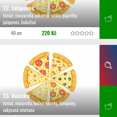
22. Jalapenos
tomat, mozzarella, pikantní salám, papričky
jalapenos, kukuřice
220 Kč
40 cm
23. Rustika
tomat, mozarella, kuřecí kousky, žampiony,
zakysaná smetana