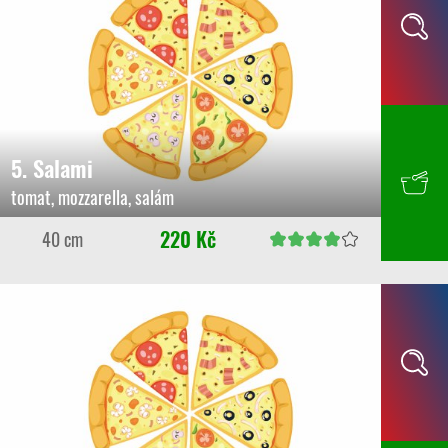
5. Salami
tomat, mozzarella, salám
220 Kč
40 cm