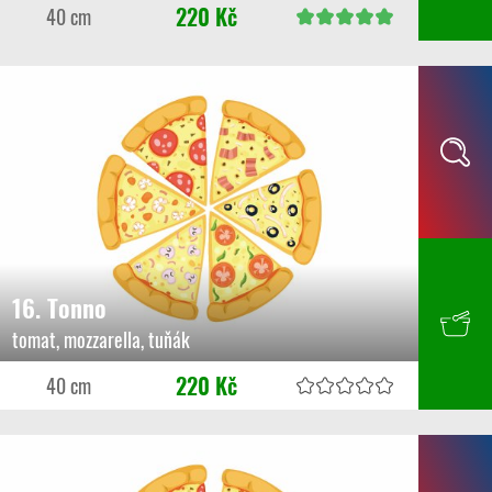
220 Kč
40 cm
16. Tonno
tomat, mozzarella, tuňák
220 Kč
40 cm