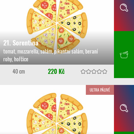
21. Sorentina
tomat, mozzarella, salám, pikantní salám, beraní
rohy, hořčice
220 Kč
40 cm
ULTRA PÁLIVÉ