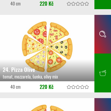
220 Kč
40 cm
24. Pizza Olive
tomat, mozzarela, šunka, olivy mix
220 Kč
40 cm