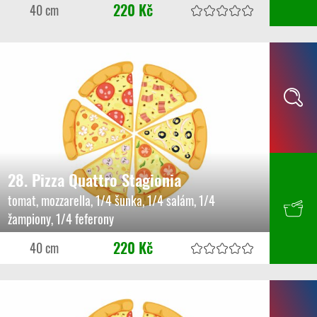
220 Kč
40 cm
28. Pizza Quattro Stagionia
tomat, mozzarella, 1/4 šunka, 1/4 salám, 1/4
žampiony, 1/4 feferony
220 Kč
40 cm