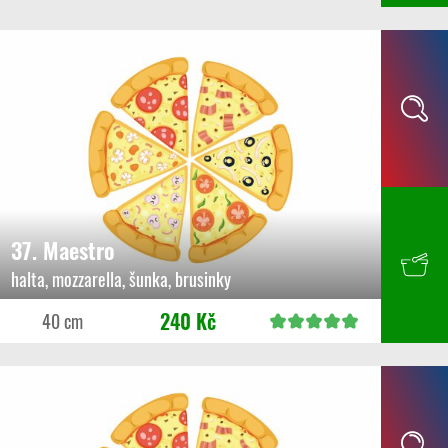
37. Maestro
halta, mozzarella, šunka, brusinky
240 Kč
40 cm