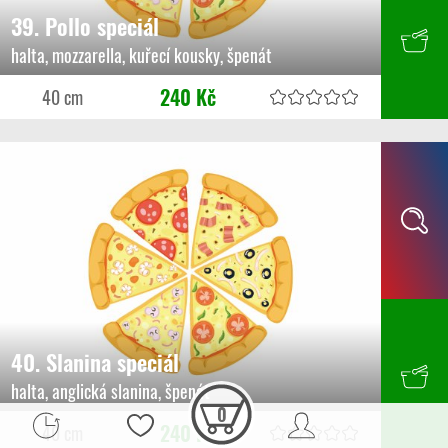
39. Pollo speciál
halta, mozzarella, kuřecí kousky, špenát
240 Kč
40 cm
40. Slanina speciál
halta, anglická slanina, špenát
0
240 Kč
40 cm