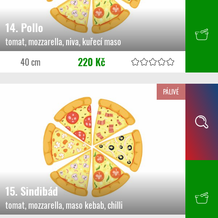
14. Pollo
tomat, mozzarella, niva, kuřecí maso
220 Kč
40 cm
PÁLIVÉ
15. Sindibád
tomat, mozzarella, maso kebab, chilli