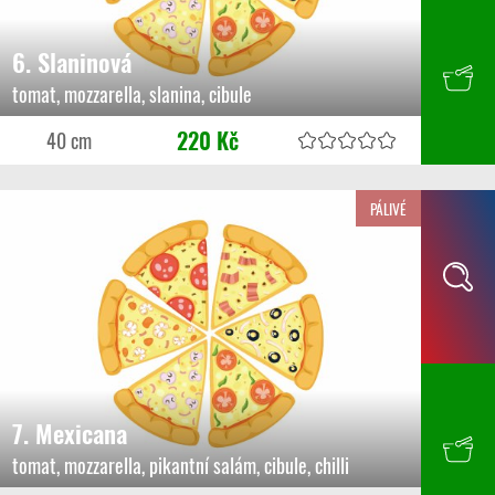
6. Slaninová
tomat, mozzarella, slanina, cibule
220 Kč
40 cm
PÁLIVÉ
7. Mexicana
tomat, mozzarella, pikantní salám, cibule, chilli