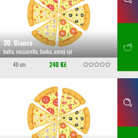
30. Bianca
halta, mozzarella, šunka, uzený sýr
240 Kč
40 cm