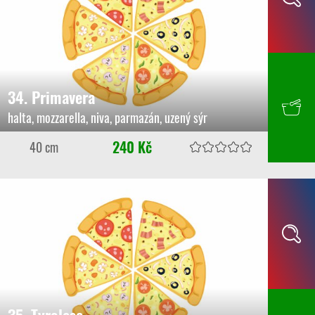
34. Primavera
halta, mozzarella, niva, parmazán, uzený sýr
240 Kč
40 cm
35. Tyrolese