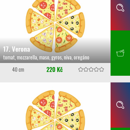
17. Verona
tomat, mozzarella, maso, gyros, niva, oregáno
220 Kč
40 cm