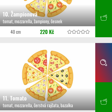
10. Žampionová
tomat, mozzarella, žampiony, česnek
220 Kč
40 cm
11. Tomato
tomat, mozzarella, čerstvá rajčata, bazalka