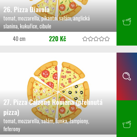
26. Pizza Diavola
tomat, mozzarella, pikantní salám, anglická
slanina, kukuřice, cibule
220 Kč
40 cm
27. Pizza Calzone Romana (přehnutá
pizza)
tomat, mozzarella, salám, šunka, žampiony,
feferony