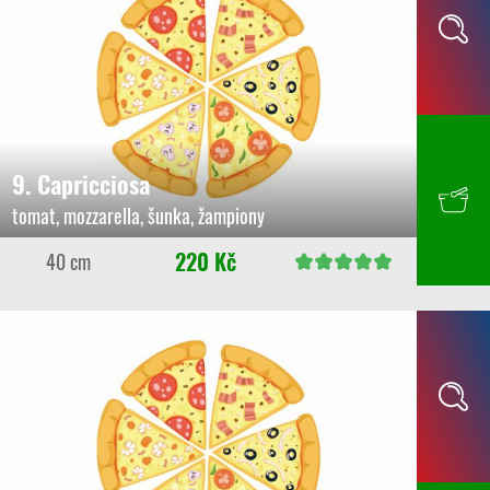
9. Capricciosa
tomat, mozzarella, šunka, žampiony
220 Kč
40 cm