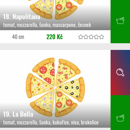
18. Napolitana
tomat, mozzarella, šunka, mascarpone, česnek
220 Kč
40 cm
19. La Bella
tomat, mozzarella, šunka, kukuřice, niva, brokolice