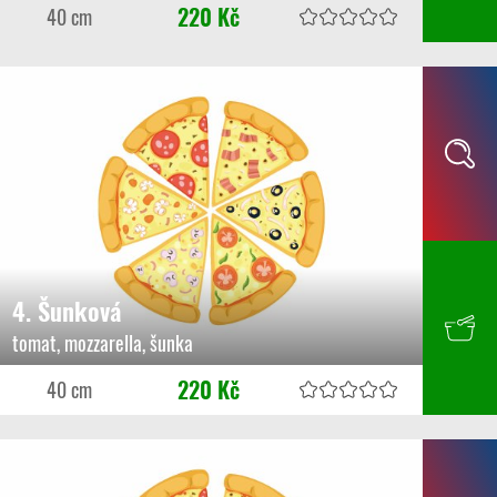
220 Kč
40 cm
4. Šunková
tomat, mozzarella, šunka
220 Kč
40 cm