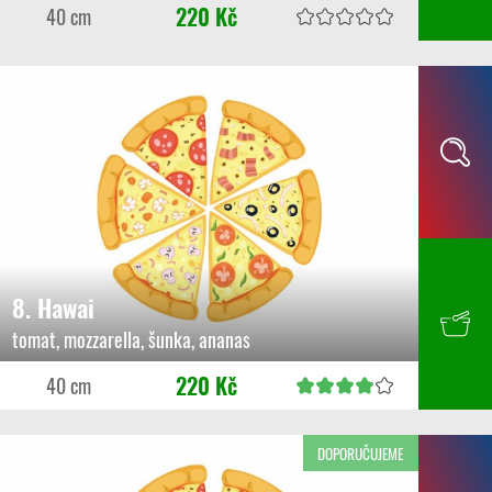
220 Kč
40 cm
8. Hawai
tomat, mozzarella, šunka, ananas
220 Kč
40 cm
DOPORUČUJEME