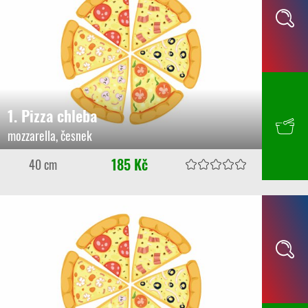
1. Pizza chleba
mozzarella, česnek
185 Kč
40 cm