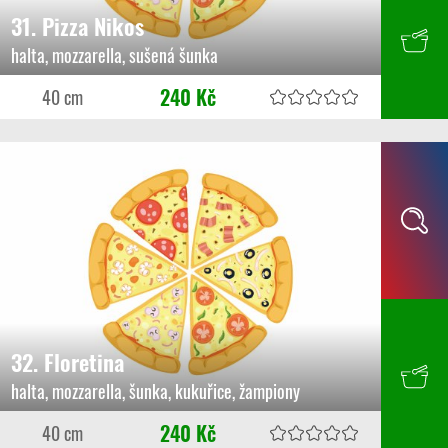
31. Pizza Nikos
halta, mozzarella, sušená šunka
240 Kč
40 cm
32. Floretina
halta, mozzarella, šunka, kukuřice, žampiony
240 Kč
40 cm