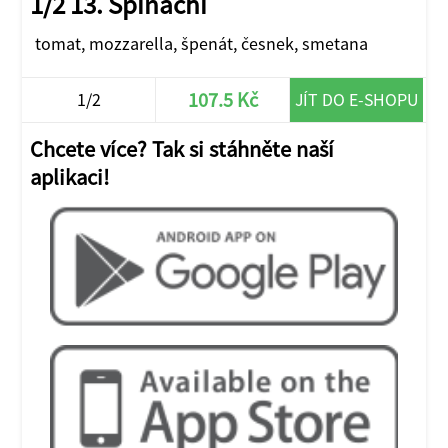
1/2 13. Spinachi
tomat, mozzarella, špenát, česnek, smetana
107.5 Kč
1/2
JÍT DO E-SHOPU
Chcete více? Tak si stáhněte naší
aplikaci!