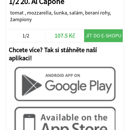
1/2 20. Al Capone
tomat , mozzarella, šunka, salám, beraní rohy,
žampiony
107.5 Kč
1/2
JÍT DO E-SHOPU
Chcete více? Tak si stáhněte naší
aplikaci!