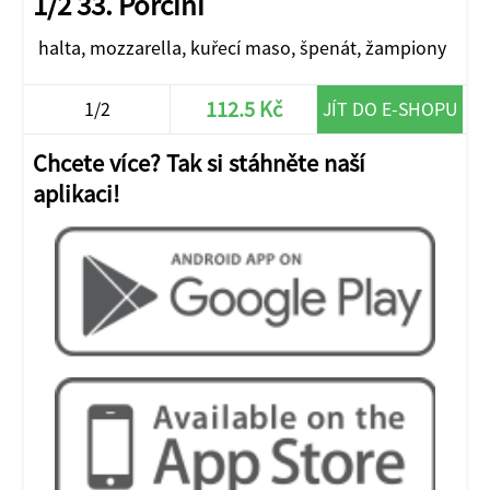
1/2 33. Porcini
halta, mozzarella, kuřecí maso, špenát, žampiony
112.5 Kč
1/2
JÍT DO E-SHOPU
Chcete více? Tak si stáhněte naší
aplikaci!